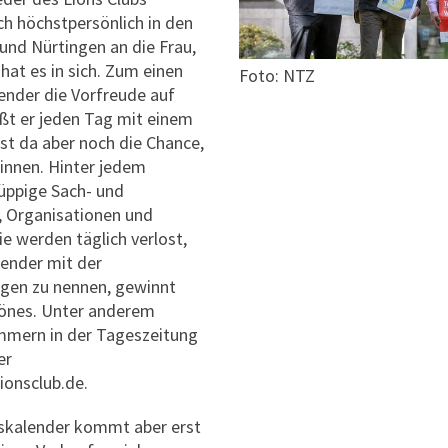
ch höchstpersönlich in den
nd Nürtingen an die Frau,
hat es in sich. Zum einen
Foto: NTZ
lender die Vorfreude auf
ßt er jeden Tag mit einem
st da aber noch die Chance,
winnen. Hinter jedem
üppige Sach- und
n, Organisationen und
ie werden täglich verlost,
lender mit der
gen zu nennen, gewinnt
hönes. Unter anderem
mmern in der Tageszeitung
er
onsclub.de.
tskalender kommt aber erst