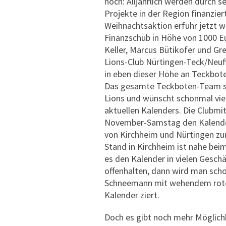
noch: Alljährlich werden durch s
Projekte in der Region finanzier
Weihnachtsaktion erfuhr jetzt w
Finanzschub in Höhe von 1000 Eu
Keller, Marcus Bütikofer und G
Lions-Club Nürtingen-Teck/Neuf
in eben dieser Höhe an Teckbote
Das gesamte Teckboten-Team sa
Lions und wünscht schonmal vie
aktuellen Kalenders. Die Clubmit
November-Samstag den Kalende
von Kirchheim und Nürtingen zu
Stand in Kirchheim ist nahe be
es den Kalender in vielen Geschä
offenhalten, dann wird man scho
Schneemann mit wehendem roten
Kalender ziert.
Doch es gibt noch mehr Möglichk