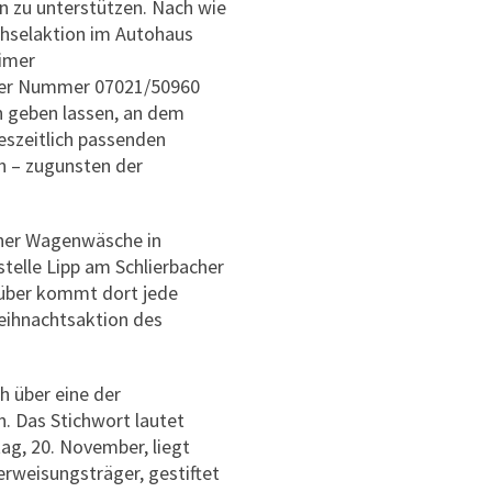
 zu unterstützen. Nach wie
chselaktion im Autohaus
imer
er Nummer 07021/50960
n geben lassen, an dem
eszeitlich passenden
n – zugunsten der
iner Wagenwäsche in
telle Lipp am Schlierbacher
über kommt dort jede
eihnachtsaktion des
h über eine der
 Das Stichwort lautet
g, 20. November, liegt
weisungsträger, gestiftet