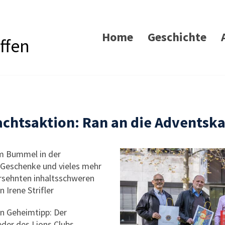
Home
Geschichte
ffen
chtsaktion: Ran an die Adventsk
m Bummel in der
 Geschenke und vieles mehr
rsehnten inhaltsschweren
 Irene Strifler
in Geheimtipp: Der
eder des Lions Clubs