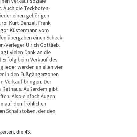
einen Verkauf soziale
t. Auch die Teckboten-
ieder einen gehörigen
ro. Kurt Denzel, Frank
regor Küstermann vom
fen übergaben einen Scheck
n-Verleger Ulrich Gottlieb.
gt vielen Dank an die
l Erfolg beim Verkauf des
glieder werden an allen vier
r in den Fußgängerzonen
m Verkauf bringen. Der
im Rathaus. Außerdem gibt
ften. Also einfach Augen
n auf den fröhlichen
 Schal stoßen, der den
eiten, die 43.